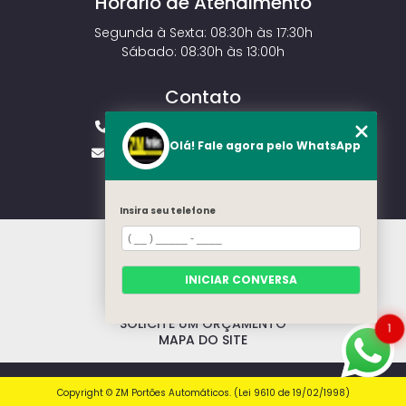
Horário de Atendimento
Segunda à Sexta: 08:30h às 17:30h
Sábado: 08:30h às 13:00h
Contato
(11) 2143-4826
(11) 99429-3546
Olá! Fale agora pelo WhatsApp
vendas.zmportoes@gmail.com
Insira seu telefone
HOME
SOBRE NÓS
MODELOS
INICIAR CONVERSA
CONTATO
CATEGORIAS
SOLICITE UM ORÇAMENTO
1
MAPA DO SITE
Copyright © ZM Portões Automáticos. (Lei 9610 de 19/02/1998)