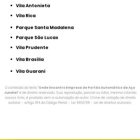
Vila Antonieta
Vila Rica
Parque Santa Madalena
Parque São Lucas
Vila Prudente
Vila Brasília
Vila Guarani
O conteúdo do texto "
Onde Encontro Empresa de Portão Automático de Aço
Jundiaí
" é de direito reservado. Sua reprodução, parcial ou total, mesmo citando
nossos links, é proibida sem a autorização do autor. Crime de violação de direito
autoral – artigo 184 do Código Penal –
Lei 9610/98 - Lei de direitos autorais
.