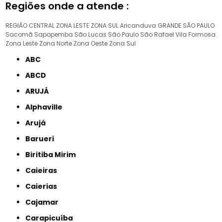
Regiões onde a atende :
REGIÃO CENTRAL
ZONA LESTE
ZONA SUL
Aricanduva
GRANDE SÃO PAULO
Sacomã
Sapopemba
São Lucas
São Paulo
São Rafael
Vila Formosa
Zona Leste
Zona Norte
Zona Oeste
Zona Sul
ABC
ABCD
ARUJÁ
Alphaville
Arujá
Barueri
Biritiba Mirim
Caieiras
Caierias
Cajamar
Carapicuíba