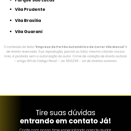
Parque São Lucas
Vila Prudente
Vila Brasília
Vila Guarani
O conteúdo do texto "
Empresa de Portão Automático de Correr Vila Mazzei
" é
de direito reservado. Sua reprodução, parcial ou total, mesmo citando nossos
links, é proibida sem a autorização do autor. Crime de violação de direito autoral
– artigo 184 do Código Penal –
Lei 9610/98 - Lei de direitos autorais
.
Tire suas dúvidas
entrando em contato Já!
Conte com nosso time especializado para te ajudar.