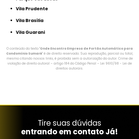
Vila Prudente
Vila Brasília
Vila Guarani
O conteúdo do texto "
Onde Encontro Empresa de Portão Automático para
Condomínio Sumaré
" é de direito reservado. Sua reprodução, parcial ou total,
mesmo citando nossos links, é proibida sem a autorização do autor. Crime de
violação de direito autoral – artigo 184 do Código Penal –
Lei 9610/98 - Lei de
direitos autorais
.
Tire suas dúvidas
entrando em contato Já!