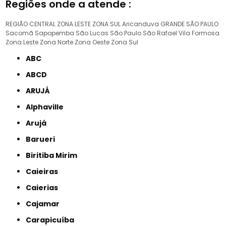
Regiões onde a atende :
REGIÃO CENTRAL
ZONA LESTE
ZONA SUL
Aricanduva
GRANDE SÃO PAULO
Sacomã
Sapopemba
São Lucas
São Paulo
São Rafael
Vila Formosa
Zona Leste
Zona Norte
Zona Oeste
Zona Sul
ABC
ABCD
ARUJÁ
Alphaville
Arujá
Barueri
Biritiba Mirim
Caieiras
Caierias
Cajamar
Carapicuíba