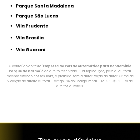
Parque Santa Madalena
Parque São Lucas
Vila Prudente
Vila Brasília
Vila Guarani
O conteúdo do texto "
Empresa de Portão Automático para Condomínio
Parque do Carmo
" é de direito reservado. Sua reprodução, parcial ou total,
mesmo citando nossos links, é proibida sem a autorização do autor. Crime de
violação de direito autoral – artigo 184 do Código Penal –
Lei 9610/98 - Lei de
direitos autorais
.