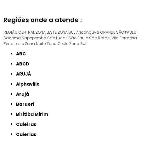
Regiões onde a atende :
REGIÃO CENTRAL
ZONA LESTE
ZONA SUL
Aricanduva
GRANDE SÃO PAULO
Sacomã
Sapopemba
São Lucas
São Paulo
São Rafael
Vila Formosa
Zona Leste
Zona Norte
Zona Oeste
Zona Sul
ABC
ABCD
ARUJÁ
Alphaville
Arujá
Barueri
Biritiba Mirim
Caieiras
Caierias