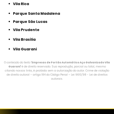
Vila Rica
Parque Santa Madalena
Parque São Lucas
Vila Prudente
Vila Brasília
Vila Guarani
O conteúdo do texto "
Empresas de Portão Automático Aço Galvanizado Vila
Guarani
" é de direito reservado. Sua reprodução, parcial ou total, mesmo
citando nossos links, é proibida sem a autorização do autor. Crime de violação
de direito autoral – artigo 184 do Código Penal –
Lei 9610/98 - Lei de direitos
autorais
.