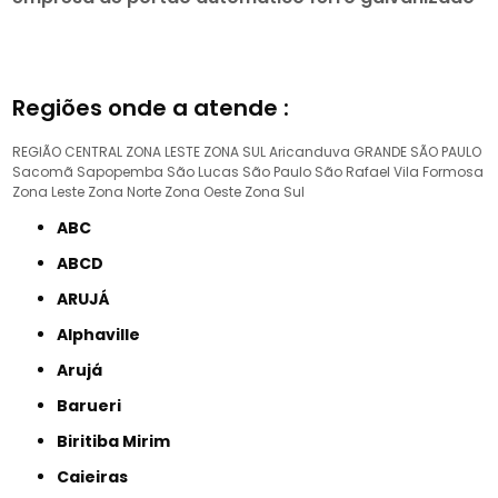
Regiões onde a atende :
REGIÃO CENTRAL
ZONA LESTE
ZONA SUL
Aricanduva
GRANDE SÃO PAULO
Sacomã
Sapopemba
São Lucas
São Paulo
São Rafael
Vila Formosa
Zona Leste
Zona Norte
Zona Oeste
Zona Sul
ABC
ABCD
ARUJÁ
Alphaville
Arujá
Barueri
Biritiba Mirim
Caieiras