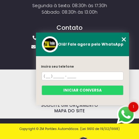
Segunda à Sexta: 08:30h às 17:30h
Sábado: 08:30h às 13:00h
Contato
(11) 2143-4826
(11) 99429-3546
Olá! Fale agora pelo WhatsApp
vendas.zmportoes@gmail.com
Insira seu telefone
HOME
SOBRE NÓS
MODELOS
INICIAR CONVERSA
CONTATO
CATEGORIAS
SOLICITE UM ORÇAMENTO
1
MAPA DO SITE
Copyright © ZM Portões Automáticos. (Lei 9610 de 19/02/1998)