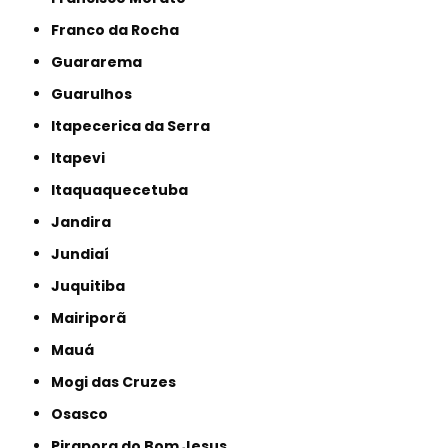
Franco da Rocha
Guararema
Guarulhos
Itapecerica da Serra
Itapevi
Itaquaquecetuba
Jandira
Jundiaí
Juquitiba
Mairiporã
Mauá
Mogi das Cruzes
Osasco
Pirapora do Bom Jesus