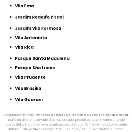
Vila Ema
Jardim Rodolfo Pirani
Jardim Vila Formosa
Vila Antonieta
Vila Rica
Parque Santa Madalena
Parque São Lucas
Vila Prudente
Vila Brasília
Vila Guarani
O conteúdo do texto "
Empresa de Portão Automático Residencial para Orçar
Luz
" é de direito reservado. Sua reprodução, parcial ou total, mesmo citando
nossos links, é proibida sem a autorização do autor. Crime de violação de direito
autoral – artigo 184 do Código Penal –
Lei 9610/98 - Lei de direitos autorais
.