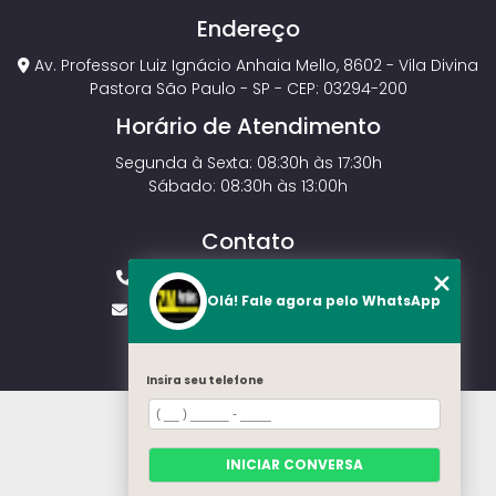
Endereço
Av. Professor Luiz Ignácio Anhaia Mello, 8602 - Vila Divina
Pastora São Paulo - SP - CEP: 03294-200
Horário de Atendimento
Segunda à Sexta: 08:30h às 17:30h
Sábado: 08:30h às 13:00h
Contato
(11) 2143-4826
(11) 99429-3546
Olá! Fale agora pelo WhatsApp
vendas.zmportoes@gmail.com
Insira seu telefone
HOME
SOBRE NÓS
MODELOS
INICIAR CONVERSA
CONTATO