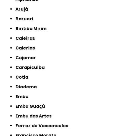
Arujá
Barueri
Biritiba Mirim
Caieiras
Caierias
Cajamar
Carapicuíba
Cotia
Diadema
Embu
Embu Guaçú
Embu das Artes
Ferraz de Vasconcelos
Francisco Morato