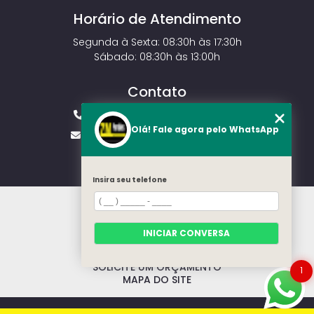
Horário de Atendimento
Segunda à Sexta: 08:30h às 17:30h
Sábado: 08:30h às 13:00h
Contato
(11) 2143-4826
(11) 99429-3546
Olá! Fale agora pelo WhatsApp
vendas.zmportoes@gmail.com
Insira seu telefone
HOME
SOBRE NÓS
MODELOS
INICIAR CONVERSA
CONTATO
CATEGORIAS
SOLICITE UM ORÇAMENTO
1
MAPA DO SITE