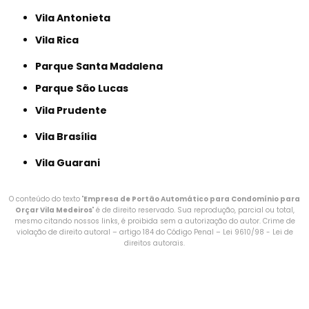
Vila Antonieta
Vila Rica
Parque Santa Madalena
Parque São Lucas
Vila Prudente
Vila Brasília
Vila Guarani
O conteúdo do texto "
Empresa de Portão Automático para Condomínio para
Orçar Vila Medeiros
" é de direito reservado. Sua reprodução, parcial ou total,
mesmo citando nossos links, é proibida sem a autorização do autor. Crime de
violação de direito autoral – artigo 184 do Código Penal –
Lei 9610/98 - Lei de
direitos autorais
.