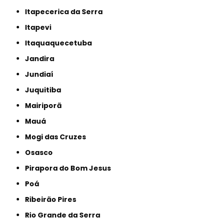
Itapecerica da Serra
Itapevi
Itaquaquecetuba
Jandira
Jundiaí
Juquitiba
Mairiporã
Mauá
Mogi das Cruzes
Osasco
Pirapora do Bom Jesus
Poá
Ribeirão Pires
Rio Grande da Serra