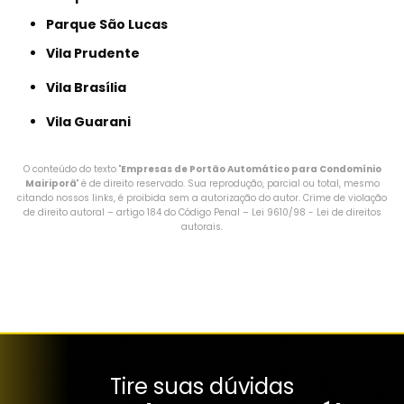
Parque São Lucas
Vila Prudente
Vila Brasília
Vila Guarani
O conteúdo do texto "
Empresas de Portão Automático para Condomínio
Mairiporã
" é de direito reservado. Sua reprodução, parcial ou total, mesmo
citando nossos links, é proibida sem a autorização do autor. Crime de violação
de direito autoral – artigo 184 do Código Penal –
Lei 9610/98 - Lei de direitos
autorais
.
Tire suas dúvidas