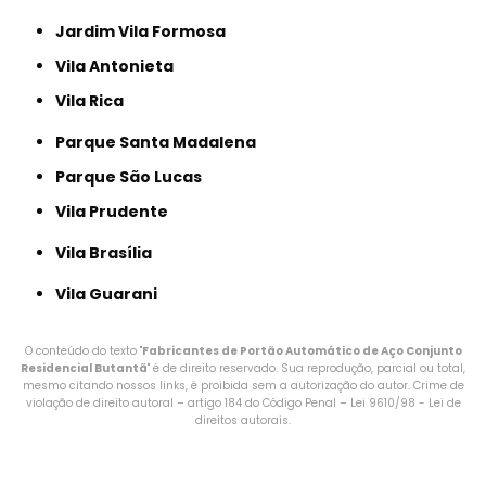
Jardim Vila Formosa
Vila Antonieta
Vila Rica
Parque Santa Madalena
Parque São Lucas
Vila Prudente
Vila Brasília
Vila Guarani
O conteúdo do texto "
Fabricantes de Portão Automático de Aço Conjunto
Residencial Butantã
" é de direito reservado. Sua reprodução, parcial ou total,
mesmo citando nossos links, é proibida sem a autorização do autor. Crime de
violação de direito autoral – artigo 184 do Código Penal –
Lei 9610/98 - Lei de
direitos autorais
.