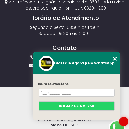
Av. Professor Luiz Ignácio Anhaia Mello, 8602 - Vila Divina
Pastora São Paulo - SP - CEP: 03294-200
Horário de Atendimento
Segunda à Sexta: 08:30h às 17:30h
Sábado: 08:30h às 13:00h
Contato
(11) 2143-4826
(11) 99429-3546
Olá! Fale agora pelo WhatsApp
vendas.zmportoes@gmail.com
Insira seu telefone
HOME
SOBRE NÓS
MODELOS
INICIAR CONVERSA
CONTATO
CATEGORIAS
SOLICITE UM ORÇAMENTO
1
MAPA DO SITE