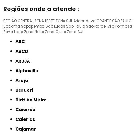
Regiões onde a atende :
REGIÃO CENTRAL
ZONA LESTE
ZONA SUL
Aricanduva
GRANDE SÃO PAULO
Sacomã
Sapopemba
São Lucas
São Paulo
São Rafael
Vila Formosa
Zona Leste
Zona Norte
Zona Oeste
Zona Sul
ABC
ABCD
ARUJÁ
Alphaville
Arujá
Barueri
Biritiba Mirim
Caieiras
Caierias
Cajamar