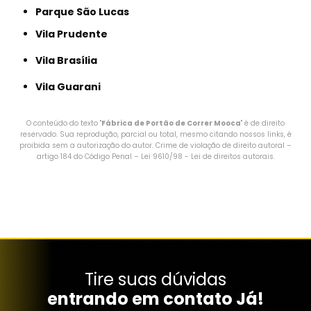
Parque São Lucas
Vila Prudente
Vila Brasília
Vila Guarani
O conteúdo do texto "
Fábrica de Portão de Correr Mooca
" é de direito
reservado. Sua reprodução, parcial ou total, mesmo citando nossos links, é
proibida sem a autorização do autor. Crime de violação de direito autoral –
artigo 184 do Código Penal –
Lei 9610/98 - Lei de direitos autorais
.
Tire suas dúvidas
entrando em contato Já!