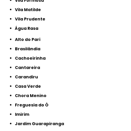
Vila Formosa
Vila Matilde
Vila Prudente
Água Rasa
Alto do Pari
Brasilândia
Cachoeirinha
Cantareira
Carandiru
Casa Verde
Chora Menino
Freguesia do Ó
Imirim
Jardim Guarapiranga