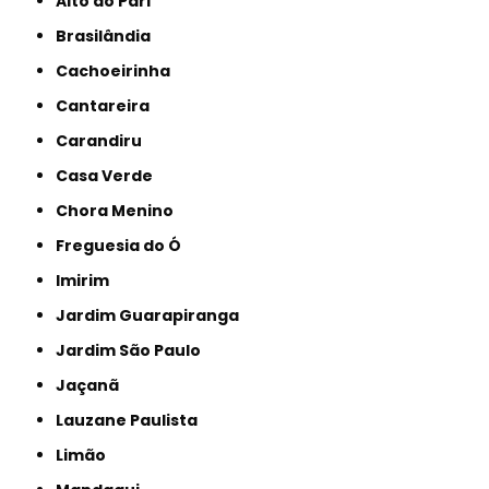
Alto do Pari
Brasilândia
Cachoeirinha
Cantareira
Carandiru
Casa Verde
Chora Menino
Freguesia do Ó
Imirim
Jardim Guarapiranga
Jardim São Paulo
Jaçanã
Lauzane Paulista
Limão