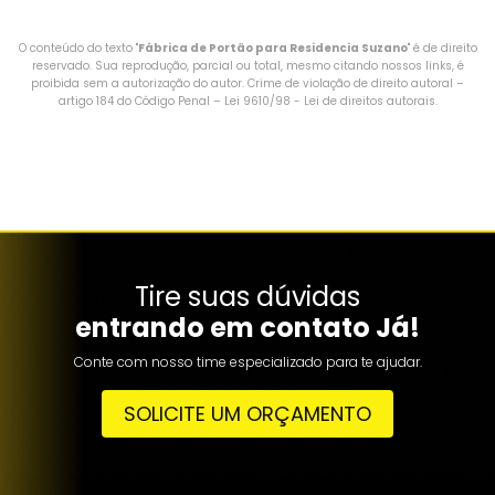
O conteúdo do texto "
Fábrica de Portão para Residencia Suzano
" é de direito
reservado. Sua reprodução, parcial ou total, mesmo citando nossos links, é
proibida sem a autorização do autor. Crime de violação de direito autoral –
artigo 184 do Código Penal –
Lei 9610/98 - Lei de direitos autorais
.
Tire suas dúvidas
entrando em contato Já!
Conte com nosso time especializado para te ajudar.
SOLICITE UM ORÇAMENTO