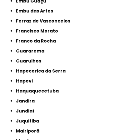
Embu Guaçú
Embu das Artes
Ferraz de Vasconcelos
Francisco Morato
Franco da Rocha
Guararema
Guarulhos
Itapecerica da Serra
Itapevi
Itaquaquecetuba
Jandira
Jundiaí
Juquitiba
Mairiporã