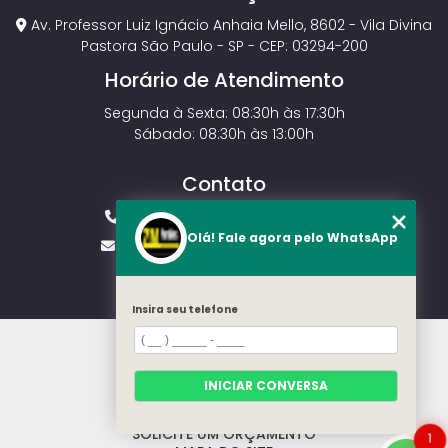
Av. Professor Luiz Ignácio Anhaia Mello, 8602 - Vila Divina
Pastora São Paulo - SP - CEP: 03294-200
Horário de Atendimento
Segunda à Sexta: 08:30h às 17:30h
Sábado: 08:30h às 13:00h
Contato
(11) 2143-4826
(11) 99429-3546
Olá! Fale agora pelo WhatsApp
vendas.zmportoes@gmail.com
Insira seu telefone
HOME
SOBRE NÓS
MODELOS
INICIAR CONVERSA
CONTATO
CATEGORIAS
SOLICITE UM ORÇAMENTO
1