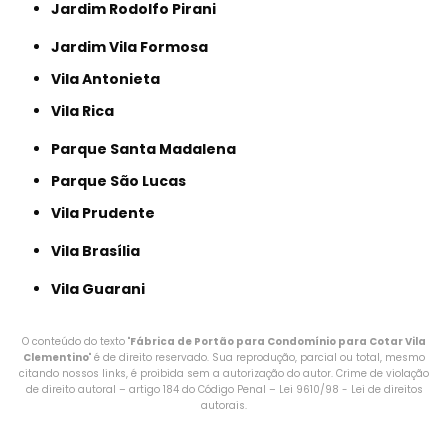
Jardim Rodolfo Pirani
Jardim Vila Formosa
Vila Antonieta
Vila Rica
Parque Santa Madalena
Parque São Lucas
Vila Prudente
Vila Brasília
Vila Guarani
O conteúdo do texto "
Fábrica de Portão para Condomínio para Cotar Vila
Clementino
" é de direito reservado. Sua reprodução, parcial ou total, mesmo
citando nossos links, é proibida sem a autorização do autor. Crime de violação
de direito autoral – artigo 184 do Código Penal –
Lei 9610/98 - Lei de direitos
autorais
.