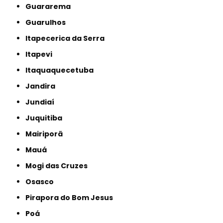
Guararema
Guarulhos
Itapecerica da Serra
Itapevi
Itaquaquecetuba
Jandira
Jundiaí
Juquitiba
Mairiporã
Mauá
Mogi das Cruzes
Osasco
Pirapora do Bom Jesus
Poá