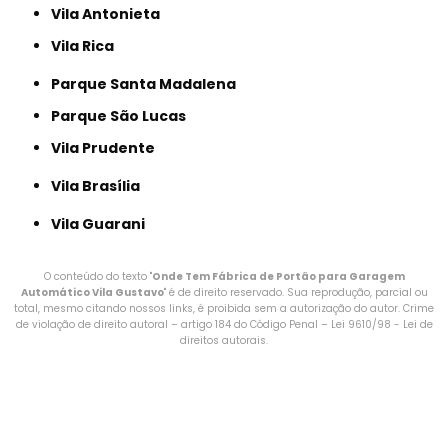
Vila Antonieta
Vila Rica
Parque Santa Madalena
Parque São Lucas
Vila Prudente
Vila Brasília
Vila Guarani
O conteúdo do texto "
Onde Tem Fábrica de Portão para Garagem
Automático Vila Gustavo
" é de direito reservado. Sua reprodução, parcial ou
total, mesmo citando nossos links, é proibida sem a autorização do autor. Crime
de violação de direito autoral – artigo 184 do Código Penal –
Lei 9610/98 - Lei de
direitos autorais
.