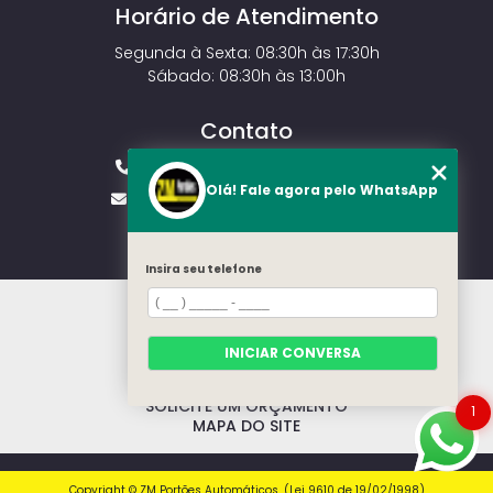
Horário de Atendimento
Segunda à Sexta: 08:30h às 17:30h
Sábado: 08:30h às 13:00h
Contato
(11) 2143-4826
(11) 99429-3546
Olá! Fale agora pelo WhatsApp
vendas.zmportoes@gmail.com
Insira seu telefone
HOME
SOBRE NÓS
MODELOS
INICIAR CONVERSA
CONTATO
CATEGORIAS
SOLICITE UM ORÇAMENTO
1
MAPA DO SITE
Copyright © ZM Portões Automáticos. (Lei 9610 de 19/02/1998)