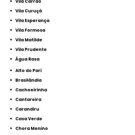
Vila Carrão
Vila Curuçá
Vila Esperança
Vila Formosa
Vila Matilde
Vila Prudente
Água Rasa
Alto do Pari
Brasilândia
Cachoeirinha
Cantareira
Carandiru
Casa Verde
Chora Menino