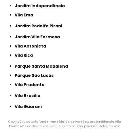
Jardim Independência
Vila Ema
Jardim Rodolfo Pirani
Jardim Vila Formosa
Vila Antonieta
Vila Rica
Parque Santa Madalena
Parque São Lucas
Vila Prudente
Vila Brasília
Vila Guarani
O conteúdo do texto "
Onde Tem Fábrica de Portão para Residencia Vila
Formosa
" é de direito reservado. Sua reprodução, parcial ou total, mesmo