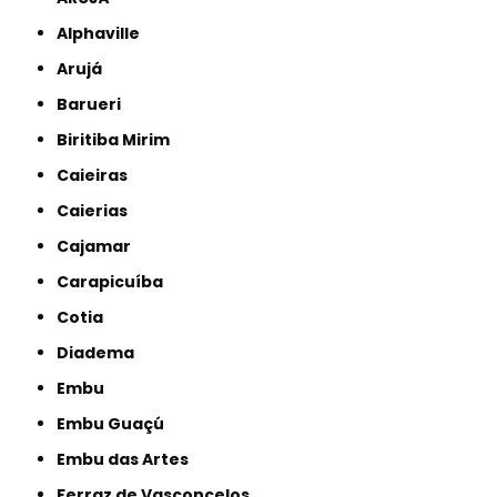
Alphaville
Arujá
Barueri
Biritiba Mirim
Caieiras
Caierias
Cajamar
Carapicuíba
Cotia
Diadema
Embu
Embu Guaçú
Embu das Artes
Ferraz de Vasconcelos