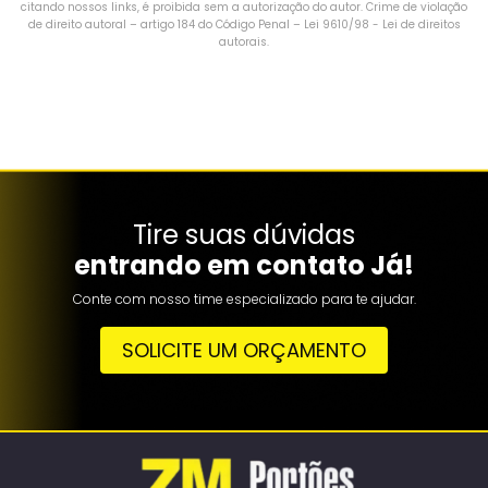
citando nossos links, é proibida sem a autorização do autor. Crime de violação
de direito autoral – artigo 184 do Código Penal –
Lei 9610/98 - Lei de direitos
autorais
.
Tire suas dúvidas
entrando em contato Já!
Conte com nosso time especializado para te ajudar.
SOLICITE UM ORÇAMENTO