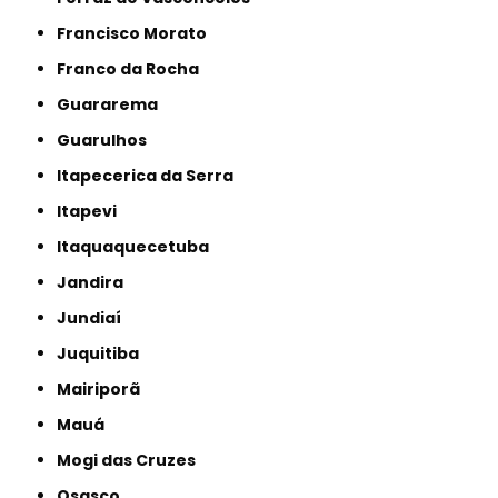
Francisco Morato
Franco da Rocha
Guararema
Guarulhos
Itapecerica da Serra
Itapevi
Itaquaquecetuba
Jandira
Jundiaí
Juquitiba
Mairiporã
Mauá
Mogi das Cruzes
Osasco