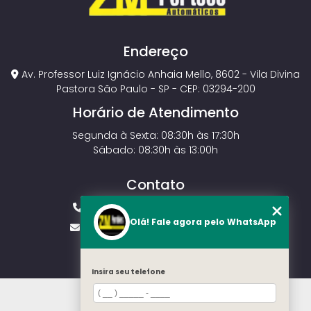
Endereço
Av. Professor Luiz Ignácio Anhaia Mello, 8602 - Vila Divina
Pastora São Paulo - SP - CEP: 03294-200
Horário de Atendimento
Segunda à Sexta: 08:30h às 17:30h
Sábado: 08:30h às 13:00h
Contato
(11) 2143-4826
(11) 99429-3546
Olá! Fale agora pelo WhatsApp
vendas.zmportoes@gmail.com
Insira seu telefone
HOME
SOBRE NÓS