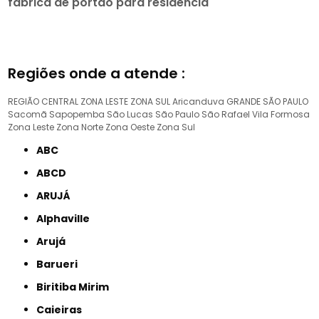
fábrica de portão para residencia
Regiões onde a atende :
REGIÃO CENTRAL
ZONA LESTE
ZONA SUL
Aricanduva
GRANDE SÃO PAULO
Sacomã
Sapopemba
São Lucas
São Paulo
São Rafael
Vila Formosa
Zona Leste
Zona Norte
Zona Oeste
Zona Sul
ABC
ABCD
ARUJÁ
Alphaville
Arujá
Barueri
Biritiba Mirim
Caieiras