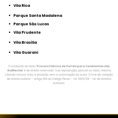
Vila Rica
Parque Santa Madalena
Parque São Lucas
Vila Prudente
Vila Brasília
Vila Guarani
O conteúdo do texto "
Procuro Fábrica de Portão para Condomínio Vila
Guilherme
" é de direito reservado. Sua reprodução, parcial ou total, mesmo
citando nossos links, é proibida sem a autorização do autor. Crime de violação
de direito autoral – artigo 184 do Código Penal –
Lei 9610/98 - Lei de direitos
autorais
.