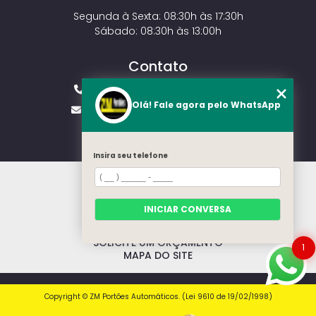
Segunda à Sexta: 08:30h às 17:30h
Sábado: 08:30h às 13:00h
Contato
(11) 2143-4826
(11) 99429-3546
Olá! Fale agora pelo WhatsApp
vendas.zmportoes@gmail.com
Insira seu telefone
HOME
SOBRE NÓS
MODELOS
INICIAR CONVERSA
CONTATO
CATEGORIAS
SOLICITE UM ORÇAMENTO
1
MAPA DO SITE
Copyright © ZM Portões Automáticos. (Lei 9610 de 19/02/1998)