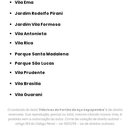
Vila Ema
Jardim Rodolfo Pirani
Jardim Vila Formosa
Vila Antonieta
Vila Rica
Parque Santa Madalena
Parque São Lucas
Vila Prudente
Vila Brasília
Vila Guarani
O conteúdo do texto "
Fábricas de Portão de Aço Sapopemba
" é de direito
reservado. Sua reprodução, parcial ou total, mesmo citando nossos links, é
proibida sem a autorização do autor. Crime de violação de direito autoral –
artigo 184 do Código Penal –
Lei 9610/98 - Lei de direitos autorais
.