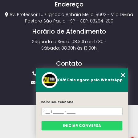
Endereço
Av. Professor Luiz Ignácio Anhaia Mello, 8602 - Vila Divina
Pastora São Paulo - SP - CEP: 03294-200
Horário de Atendimento
Segunda à Sexta: 08:30h às 17:30h
Sábado: 08:30h às 13:00h
Contato
(11) 2143-4826
(11) 99429-3546
Olá! Fale agora pelo WhatsApp
vendas.zmportoes@gmail.com
Insira seu telefone
HOME
SOBRE NÓS
MODELOS
INICIAR CONVERSA
CONTATO
CATEGORIAS