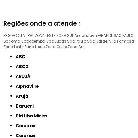
Regiões onde a atende :
REGIÃO CENTRAL
ZONA LESTE
ZONA SUL
Aricanduva
GRANDE SÃO PAULO
Sacomã
Sapopemba
São Lucas
São Paulo
São Rafael
Vila Formosa
Zona Leste
Zona Norte
Zona Oeste
Zona Sul
ABC
ABCD
ARUJÁ
Alphaville
Arujá
Barueri
Biritiba Mirim
Caieiras
Caierias