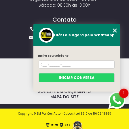
Sábado: 08:30h às 13:00h
Contato
(11) 2143-4826
(11) 99429-3546
Olá! Fale agora pelo WhatsApp
vendas.zmportoes@gmail.com
Insira seu telefone
HOME
SOBRE NÓS
MODELOS
INICIAR CONVERSA
CONTATO
CATEGORIAS
SOLICITE UM ORÇAMENTO
1
MAPA DO SITE
Copyright © ZM Portões Automáticos. (Lei 9610 de 19/02/1998)
HTML
CSS