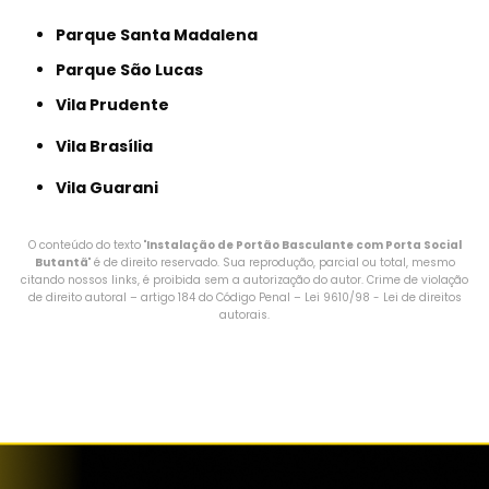
Parque Santa Madalena
Parque São Lucas
Vila Prudente
Vila Brasília
Vila Guarani
O conteúdo do texto "
Instalação de Portão Basculante com Porta Social
Butantã
" é de direito reservado. Sua reprodução, parcial ou total, mesmo
citando nossos links, é proibida sem a autorização do autor. Crime de violação
de direito autoral – artigo 184 do Código Penal –
Lei 9610/98 - Lei de direitos
autorais
.