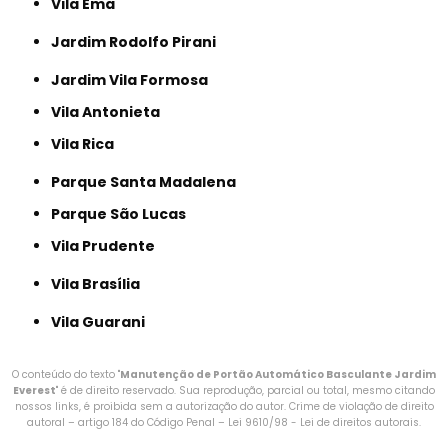
Vila Ema
Jardim Rodolfo Pirani
Jardim Vila Formosa
Vila Antonieta
Vila Rica
Parque Santa Madalena
Parque São Lucas
Vila Prudente
Vila Brasília
Vila Guarani
O conteúdo do texto "
Manutenção de Portão Automático Basculante Jardim
Everest
" é de direito reservado. Sua reprodução, parcial ou total, mesmo citando
nossos links, é proibida sem a autorização do autor. Crime de violação de direito
autoral – artigo 184 do Código Penal –
Lei 9610/98 - Lei de direitos autorais
.