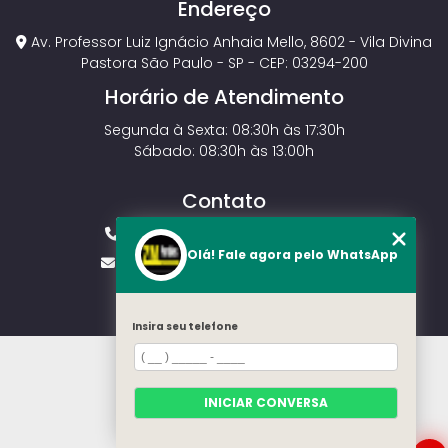
Endereço
Av. Professor Luiz Ignácio Anhaia Mello, 8602 - Vila Divina
Pastora São Paulo - SP - CEP: 03294-200
Horário de Atendimento
Segunda à Sexta: 08:30h às 17:30h
Sábado: 08:30h às 13:00h
Contato
(11) 2143-4826
(11) 99429-3546
Olá! Fale agora pelo WhatsApp
vendas.zmportoes@gmail.com
Insira seu telefone
HOME
SOBRE NÓS
MODELOS
INICIAR CONVERSA
CONTATO
CATEGORIAS