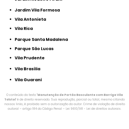
Jardim Vila Formosa
Vila Antonieta
Vila Rica
Parque Santa Madalena
Parque São Lucas
Vila Prudente
Vila Brasília
Vila Guarani
O conteúdo do texto "
Manutenção de Portão Basculante com Barriga Vila
Tolstoi
" é de direito reservado. Sua reprodução, parcial ou total, mesmo citando
nossos links, é proibida sem a autorização do autor. Crime de violação de direito
autoral – artigo 184 do Código Penal –
Lei 9610/98 - Lei de direitos autorais
.