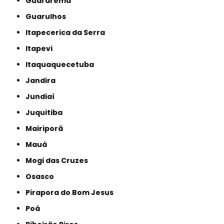
Guararema
Guarulhos
Itapecerica da Serra
Itapevi
Itaquaquecetuba
Jandira
Jundiaí
Juquitiba
Mairiporã
Mauá
Mogi das Cruzes
Osasco
Pirapora do Bom Jesus
Poá