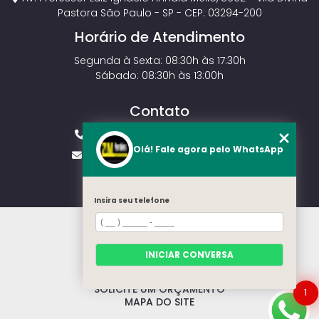
Pastora São Paulo - SP - CEP: 03294-200
Horário de Atendimento
Segunda à Sexta: 08:30h às 17:30h
Sábado: 08:30h às 13:00h
Contato
(11) 2143-4826
(11) 99429-3546
Olá! Fale agora pelo WhatsApp
vendas.zmportoes@gmail.com
Insira seu telefone
HOME
SOBRE NÓS
MODELOS
INICIAR CONVERSA
CONTATO
CATEGORIAS
SOLICITE UM ORÇAMENTO
1
MAPA DO SITE