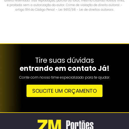
direito reservado. Sua reprodução, parcial ou total, mesmo citando nossos links,
é proibida sem a autorização do autor. Crime de violação de direito autoral –
artigo 184 do Código Penal –
Lei 9610/98 - Lei de direitos autorais
.
Tire suas dúvidas
entrando em contato Já!
Conte com nosso time especializado para te ajudar.
SOLICITE UM ORÇAMENTO