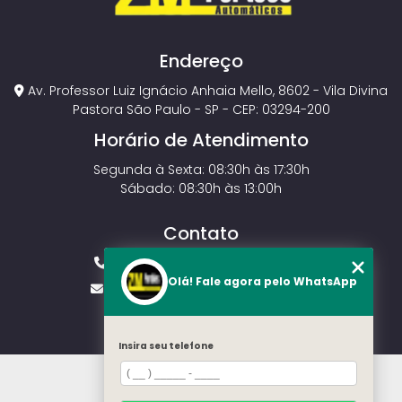
Endereço
Av. Professor Luiz Ignácio Anhaia Mello, 8602 - Vila Divina
Pastora São Paulo - SP - CEP: 03294-200
Horário de Atendimento
Segunda à Sexta: 08:30h às 17:30h
Sábado: 08:30h às 13:00h
Contato
(11) 2143-4826
(11) 99429-3546
Olá! Fale agora pelo WhatsApp
vendas.zmportoes@gmail.com
Insira seu telefone
HOME
SOBRE NÓS