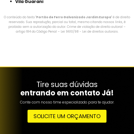
Vila Guarani
O conteúdo do texto "
Portão de Ferro Galvanizado Jardim Europa
" é de direito
reservado. Sua reprodução, parcial ou total, mesmo citando nossos links, é
proibida sem a autorização do autor. Crime de violação de direito autoral –
artigo 184 do Código Penal –
Lei 9610/98 - Lei de direitos autorais
.
Tire suas dúvidas
entrando em contato Já!
Conte com nosso time especializado para te ajudar.
SOLICITE UM ORÇAMENTO