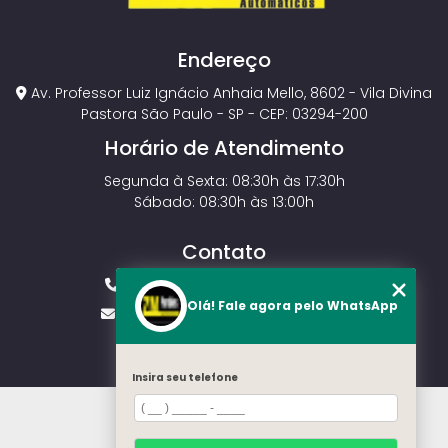
Endereço
Av. Professor Luiz Ignácio Anhaia Mello, 8602 - Vila Divina
Pastora São Paulo - SP - CEP: 03294-200
Horário de Atendimento
Segunda à Sexta: 08:30h às 17:30h
Sábado: 08:30h às 13:00h
Contato
(11) 2143-4826
(11) 99429-3546
Olá! Fale agora pelo WhatsApp
vendas.zmportoes@gmail.com
Insira seu telefone
HOME
SOBRE NÓS
MODELOS