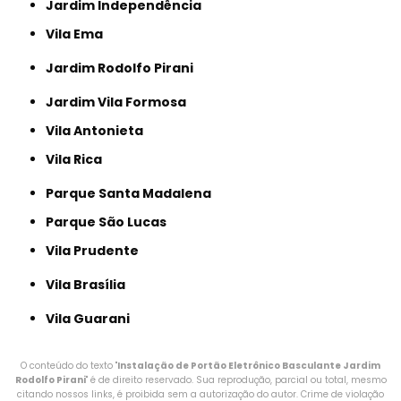
Jardim Independência
Vila Ema
Jardim Rodolfo Pirani
Jardim Vila Formosa
Vila Antonieta
Vila Rica
Parque Santa Madalena
Parque São Lucas
Vila Prudente
Vila Brasília
Vila Guarani
O conteúdo do texto "
Instalação de Portão Eletrônico Basculante Jardim
Rodolfo Pirani
" é de direito reservado. Sua reprodução, parcial ou total, mesmo
citando nossos links, é proibida sem a autorização do autor. Crime de violação