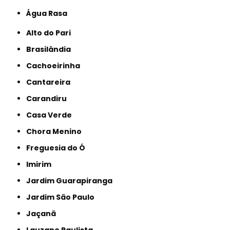
Água Rasa
Alto do Pari
Brasilândia
Cachoeirinha
Cantareira
Carandiru
Casa Verde
Chora Menino
Freguesia do Ó
Imirim
Jardim Guarapiranga
Jardim São Paulo
Jaçanã
Lauzane Paulista