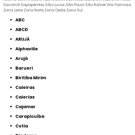
Sacomã
Sapopemba
São Lucas
São Paulo
São Rafael
Vila Formosa
Zona Leste
Zona Norte
Zona Oeste
Zona Sul
ABC
ABCD
ARUJÁ
Alphaville
Arujá
Barueri
Biritiba Mirim
Caieiras
Caierias
Cajamar
Carapicuíba
Cotia