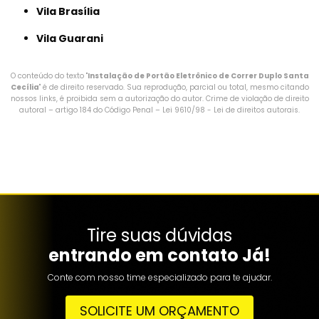
Vila Brasília
Vila Guarani
O conteúdo do texto "
Instalação de Portão Eletrônico de Correr Duplo Santa
Cecília
" é de direito reservado. Sua reprodução, parcial ou total, mesmo citando
nossos links, é proibida sem a autorização do autor. Crime de violação de direito
autoral – artigo 184 do Código Penal –
Lei 9610/98 - Lei de direitos autorais
.
Tire suas dúvidas
entrando em contato Já!
Conte com nosso time especializado para te ajudar.
SOLICITE UM ORÇAMENTO