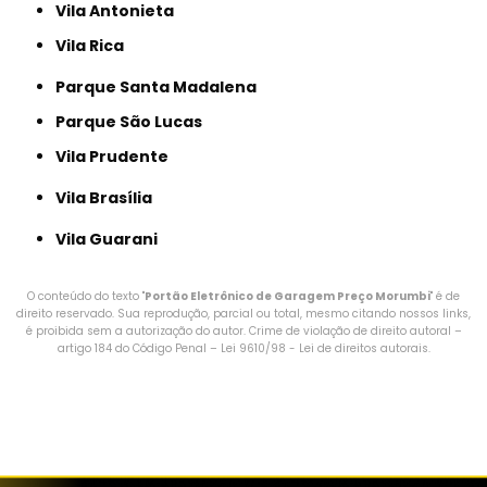
Vila Antonieta
Vila Rica
Parque Santa Madalena
Parque São Lucas
Vila Prudente
Vila Brasília
Vila Guarani
O conteúdo do texto "
Portão Eletrônico de Garagem Preço Morumbi
" é de
direito reservado. Sua reprodução, parcial ou total, mesmo citando nossos links,
é proibida sem a autorização do autor. Crime de violação de direito autoral –
artigo 184 do Código Penal –
Lei 9610/98 - Lei de direitos autorais
.