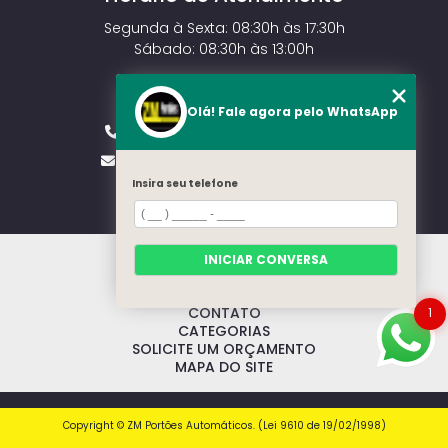
Segunda à Sexta: 08:30h às 17:30h
Sábado: 08:30h às 13:00h
Contato
Olá! Fale agora pelo WhatsApp
(11) 2143-4826
(11) 99429-3546
vendas.zmportoes@gmail.com
Insira seu telefone
HOME
INICIAR CONVERSA
SOBRE NÓS
MODELOS
1
CONTATO
CATEGORIAS
SOLICITE UM ORÇAMENTO
MAPA DO SITE
Copyright © ZM Portões Automáticos. (Lei 9610 de 19/02/1998)