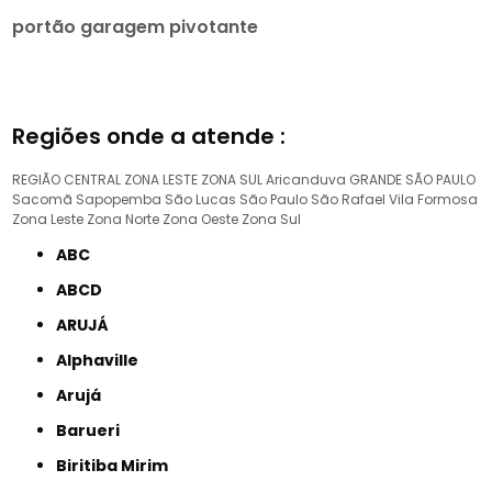
portão garagem pivotante
Regiões onde a atende :
REGIÃO CENTRAL
ZONA LESTE
ZONA SUL
Aricanduva
GRANDE SÃO PAULO
Sacomã
Sapopemba
São Lucas
São Paulo
São Rafael
Vila Formosa
Zona Leste
Zona Norte
Zona Oeste
Zona Sul
ABC
ABCD
ARUJÁ
Alphaville
Arujá
Barueri
Biritiba Mirim