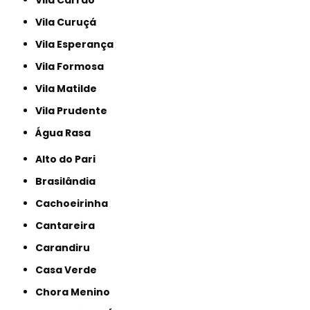
Vila Carrão
Vila Curuçá
Vila Esperança
Vila Formosa
Vila Matilde
Vila Prudente
Água Rasa
Alto do Pari
Brasilândia
Cachoeirinha
Cantareira
Carandiru
Casa Verde
Chora Menino