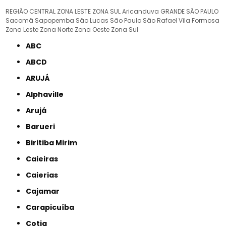
REGIÃO CENTRAL
ZONA LESTE
ZONA SUL
Aricanduva
GRANDE SÃO PAULO
Sacomã
Sapopemba
São Lucas
São Paulo
São Rafael
Vila Formosa
Zona Leste
Zona Norte
Zona Oeste
Zona Sul
ABC
ABCD
ARUJÁ
Alphaville
Arujá
Barueri
Biritiba Mirim
Caieiras
Caierias
Cajamar
Carapicuíba
Cotia