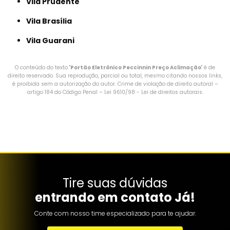
Vila Prudente
Vila Brasília
Vila Guarani
O conteúdo do texto "
Portão Eletrônico Peccinnin Preço Aclimação
" é de
direito reservado. Sua reprodução, parcial ou total, mesmo citando nossos links,
é proibida sem a autorização do autor. Crime de violação de direito autoral –
artigo 184 do Código Penal –
Lei 9610/98 - Lei de direitos autorais
.
Tire suas dúvidas
entrando em contato Já!
Conte com nosso time especializado para te ajudar.