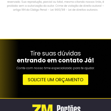
reservado. Sua reprodução, parcial ou total, mesmo citando nossos links, é
proibida sem a autorização do autor. Crime de violação de direito autoral –
artigo 184 do Código Penal –
Lei 9610/98 - Lei de direitos autorais
.
Tire suas dúvidas
entrando em contato Já!
Conte com nosso time especializado para te ajudar.
SOLICITE UM ORÇAMENTO