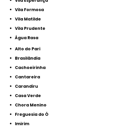
Vila Esperança
Vila Formosa
Vila Matilde
Vila Prudente
Água Rasa
Alto do Pari
Brasilândia
Cachoeirinha
Cantareira
Carandiru
Casa Verde
Chora Menino
Freguesia do Ó
Imirim