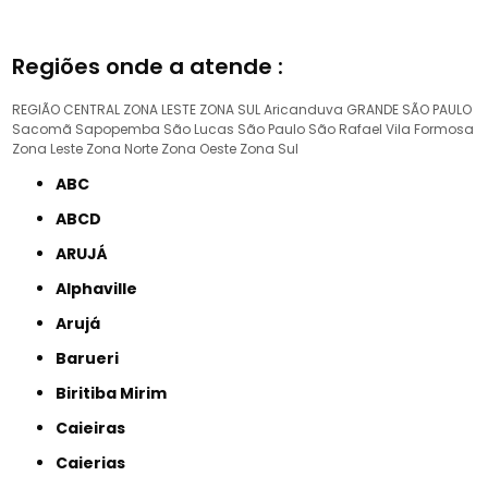
Regiões onde a atende :
REGIÃO CENTRAL
ZONA LESTE
ZONA SUL
Aricanduva
GRANDE SÃO PAULO
Sacomã
Sapopemba
São Lucas
São Paulo
São Rafael
Vila Formosa
Zona Leste
Zona Norte
Zona Oeste
Zona Sul
ABC
ABCD
ARUJÁ
Alphaville
Arujá
Barueri
Biritiba Mirim
Caieiras
Caierias