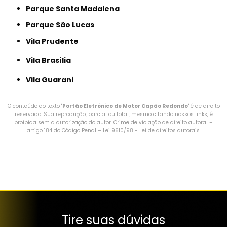
Parque Santa Madalena
Parque São Lucas
Vila Prudente
Vila Brasília
Vila Guarani
O conteúdo do texto "
Portão Eletrônico de Motor Capão Redondo
" é de direito
reservado. Sua reprodução, parcial ou total, mesmo citando nossos links, é
proibida sem a autorização do autor. Crime de violação de direito autoral –
artigo 184 do Código Penal –
Lei 9610/98 - Lei de direitos autorais
.
Tire suas dúvidas