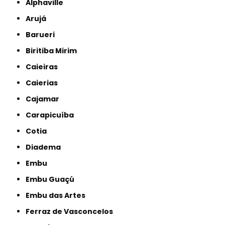
Alphaville
Arujá
Barueri
Biritiba Mirim
Caieiras
Caierias
Cajamar
Carapicuíba
Cotia
Diadema
Embu
Embu Guaçú
Embu das Artes
Ferraz de Vasconcelos