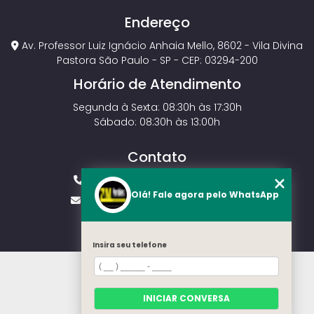
Endereço
Av. Professor Luiz Ignácio Anhaia Mello, 8602 - Vila Divina
Pastora São Paulo - SP - CEP: 03294-200
Horário de Atendimento
Segunda à Sexta: 08:30h às 17:30h
Sábado: 08:30h às 13:00h
Contato
(11) 2143-4826
(11) 99429-3546
Olá! Fale agora pelo WhatsApp
vendas.zmportoes@gmail.com
Insira seu telefone
HOME
SOBRE NÓS
MODELOS
INICIAR CONVERSA
CONTATO