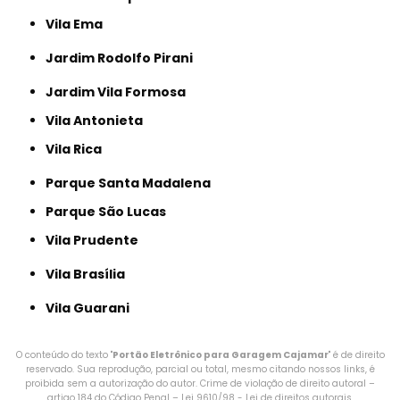
Vila Ema
Jardim Rodolfo Pirani
Jardim Vila Formosa
Vila Antonieta
Vila Rica
Parque Santa Madalena
Parque São Lucas
Vila Prudente
Vila Brasília
Vila Guarani
O conteúdo do texto "
Portão Eletrônico para Garagem Cajamar
" é de direito
reservado. Sua reprodução, parcial ou total, mesmo citando nossos links, é
proibida sem a autorização do autor. Crime de violação de direito autoral –
artigo 184 do Código Penal –
Lei 9610/98 - Lei de direitos autorais
.