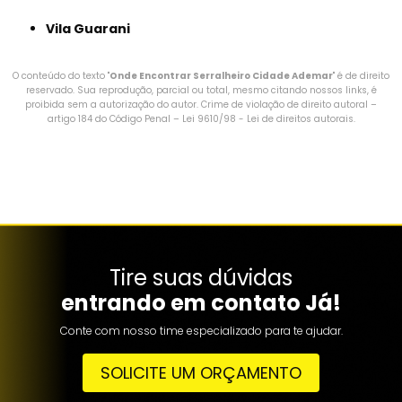
Vila Guarani
O conteúdo do texto "
Onde Encontrar Serralheiro Cidade Ademar
" é de direito
reservado. Sua reprodução, parcial ou total, mesmo citando nossos links, é
proibida sem a autorização do autor. Crime de violação de direito autoral –
artigo 184 do Código Penal –
Lei 9610/98 - Lei de direitos autorais
.
Tire suas dúvidas
entrando em contato Já!
Conte com nosso time especializado para te ajudar.
SOLICITE UM ORÇAMENTO