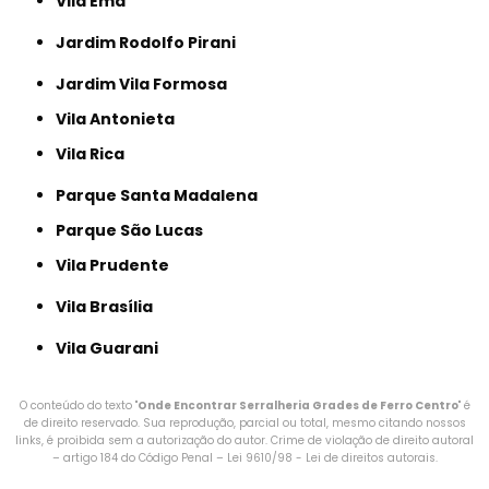
Vila Ema
Jardim Rodolfo Pirani
Jardim Vila Formosa
Vila Antonieta
Vila Rica
Parque Santa Madalena
Parque São Lucas
Vila Prudente
Vila Brasília
Vila Guarani
O conteúdo do texto "
Onde Encontrar Serralheria Grades de Ferro Centro
" é
de direito reservado. Sua reprodução, parcial ou total, mesmo citando nossos
links, é proibida sem a autorização do autor. Crime de violação de direito autoral
– artigo 184 do Código Penal –
Lei 9610/98 - Lei de direitos autorais
.