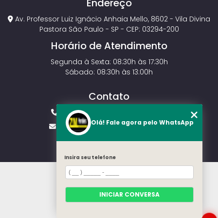
Endereço
Av. Professor Luiz Ignácio Anhaia Mello, 8602 - Vila Divina
Pastora São Paulo - SP - CEP: 03294-200
Horário de Atendimento
Segunda à Sexta: 08:30h às 17:30h
Sábado: 08:30h às 13:00h
Contato
(11) 2143-4826
(11) 99429-3546
Olá! Fale agora pelo WhatsApp
vendas.zmportoes@gmail.com
Insira seu telefone
HOME
SOBRE NÓS
MODELOS
INICIAR CONVERSA
CONTATO
CATEGORIAS
SOLICITE UM ORÇAMENTO