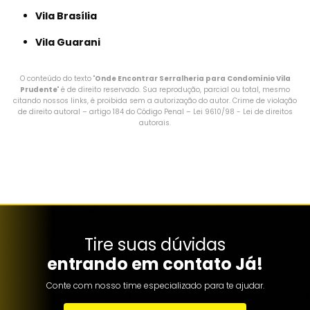
Vila Brasília
Vila Guarani
O conteúdo do texto "
Onde Encontrar Serralheria para Condomínio Vila
Prudente
" é de direito reservado. Sua reprodução, parcial ou total, mesmo
citando nossos links, é proibida sem a autorização do autor. Crime de violação
de direito autoral – artigo 184 do Código Penal –
Lei 9610/98 - Lei de direitos
autorais
.
Tire suas dúvidas
entrando em contato Já!
Conte com nosso time especializado para te ajudar.