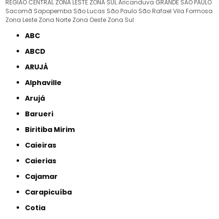
REGIÃO CENTRAL
ZONA LESTE
ZONA SUL
Aricanduva
GRANDE SÃO PAULO
Sacomã
Sapopemba
São Lucas
São Paulo
São Rafael
Vila Formosa
Zona Leste
Zona Norte
Zona Oeste
Zona Sul
ABC
ABCD
ARUJÁ
Alphaville
Arujá
Barueri
Biritiba Mirim
Caieiras
Caierias
Cajamar
Carapicuíba
Cotia