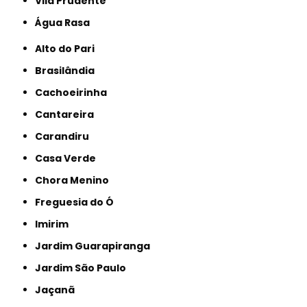
Vila Prudente
Água Rasa
Alto do Pari
Brasilândia
Cachoeirinha
Cantareira
Carandiru
Casa Verde
Chora Menino
Freguesia do Ó
Imirim
Jardim Guarapiranga
Jardim São Paulo
Jaçanã