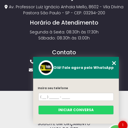
Av. Professor Luiz Ignácio Anhaia Mello, 8602 - Vila Divina
Pastora São Paulo - SP - CEP: 03294-200
Horário de Atendimento
Segunda à Sexta: 08:30h às 17:30h
Sábado: 08:30h às 13:00h
Contato
(11) 2143-4826
(11) 99429-3546
Olá! Fale agora pelo WhatsApp
vendas.zmportoes@gmail.com
Insira seu telefone
HOME
SOBRE NÓS
MODELOS
INICIAR CONVERSA
CONTATO
CATEGORIAS
SOLICITE UM ORÇAMENTO
1