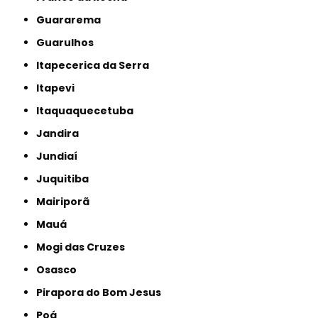
Guararema
Guarulhos
Itapecerica da Serra
Itapevi
Itaquaquecetuba
Jandira
Jundiaí
Juquitiba
Mairiporã
Mauá
Mogi das Cruzes
Osasco
Pirapora do Bom Jesus
Poá