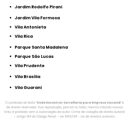
Jardim Rodolfo Pirani
Jardim Vila Formosa
Vila Antonieta
Vila Rica
Parque Santa Madalena
Parque São Lucas
Vila Prudente
Vila Brasília
Vila Guarani
O conteúdo do texto "
Onde Encontrar Serralheria para Empresa Sacomã
" é
de direito reservado. Sua reprodução, parcial ou total, mesmo citando nossos
links, é proibida sem a autorização do autor. Crime de violação de direito autoral
– artigo 184 do Código Penal –
Lei 9610/98 - Lei de direitos autorais
.